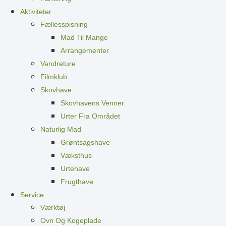
Aktiviteter
Fællesspisning
Mad Til Mange
Arrangementer
Vandreture
Filmklub
Skovhave
Skovhavens Venner
Urter Fra Området
Naturlig Mad
Grøntsagshave
Væksthus
Urtehave
Frugthave
Service
Værktøj
Ovn Og Kogeplade