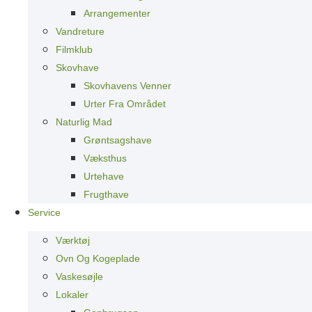
Arrangementer
Vandreture
Filmklub
Skovhave
Skovhavens Venner
Urter Fra Området
Naturlig Mad
Grøntsagshave
Væksthus
Urtehave
Frugthave
Service
Værktøj
Ovn Og Kogeplade
Vaskesøjle
Lokaler