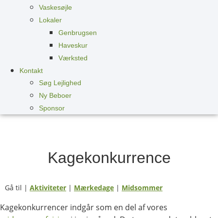
Vaskesøjle
Lokaler
Genbrugsen
Haveskur
Værksted
Kontakt
Søg Lejlighed
Ny Beboer
Sponsor
Kager smager godt til kager og kager!
Kagekonkurrence
Gå til |
Aktiviteter
|
Mærkedage
|
Midsommer
Kagekonkurrencer indgår som en del af vores