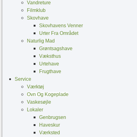
Vandreture
Filmklub
Skovhave
Skovhavens Venner
Urter Fra Området
Naturlig Mad
Grøntsagshave
Væksthus
Urtehave
Frugthave
Service
Værktøj
Ovn Og Kogeplade
Vaskesøjle
Lokaler
Genbrugsen
Haveskur
Værksted