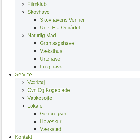
Filmklub
Skovhave
Skovhavens Venner
Urter Fra Området
Naturlig Mad
Grøntsagshave
Væksthus
Urtehave
Frugthave
Service
Værktøj
Ovn Og Kogeplade
Vaskesøjle
Lokaler
Genbrugsen
Haveskur
Værksted
Kontakt