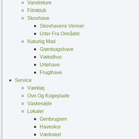
Vandreture
Filmklub
Skovhave
Skovhavens Venner
Urter Fra Området
Naturlig Mad
Grøntsagshave
Væksthus
Urtehave
Frugthave
Service
Værktøj
Ovn Og Kogeplade
Vaskesøjle
Lokaler
Genbrugsen
Haveskur
Værksted