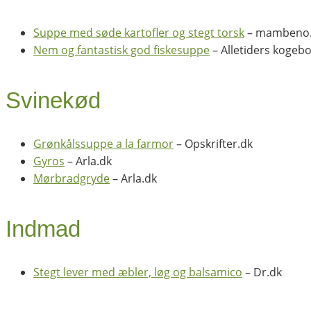
Suppe med søde kartofler og stegt torsk
– mambeno
Nem og fantastisk god fiskesuppe
– Alletiders kogeb
Svinekød
Grønkålssuppe a la farmor
– Opskrifter.dk
Gyros
– Arla.dk
Mørbradgryde
– Arla.dk
Indmad
Stegt lever med æbler, løg og balsamico
– Dr.dk