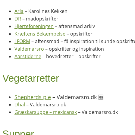
Arla
– Karolines Køkken
DR
– madopskrifter
Hjerteforeningen
– aftensmad arkiv
Kræftens Bekæmpelse
– opskrifter
I FORM
– aftensmad – få inspiration til sunde opskrift
Valdemarsro
– opskrifter og inspiration
Aarstiderne
– hovedretter – opskrifter
Vegetarretter
Shepherds pie
– Valdemarsro.dk 🆕
Dhal
– Valdemarsro.dk
Græskarsuppe – mexicansk
– Valdemarsro.dk
Supper