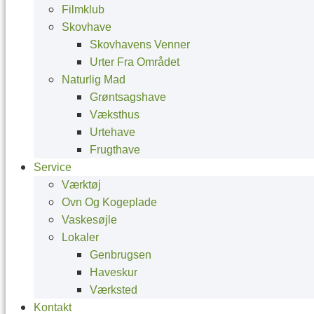
Filmklub
Skovhave
Skovhavens Venner
Urter Fra Området
Naturlig Mad
Grøntsagshave
Væksthus
Urtehave
Frugthave
Service
Værktøj
Ovn Og Kogeplade
Vaskesøjle
Lokaler
Genbrugsen
Haveskur
Værksted
Kontakt