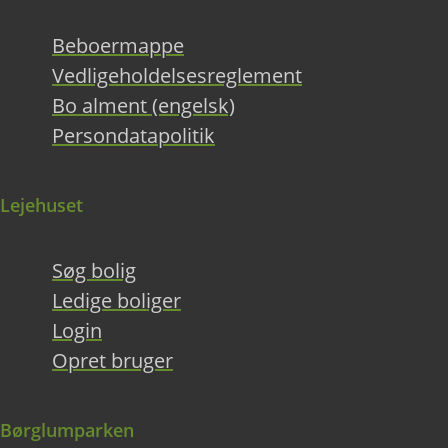
Beboermappe
Vedligeholdelsesreglement
Bo alment (engelsk)
Persondatapolitik
Lejehuset
Søg bolig
Ledige boliger
Login
Opret bruger
Børglumparken