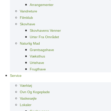
Arrangementer
Vandreture
Filmklub
Skovhave
Skovhavens Venner
Urter Fra Området
Naturlig Mad
Grøntsagshave
Væksthus
Urtehave
Frugthave
Service
Værktøj
Ovn Og Kogeplade
Vaskesøjle
Lokaler