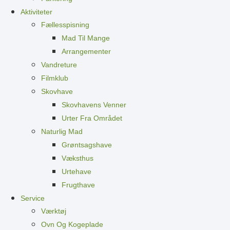
Aktiviteter
Fællesspisning
Mad Til Mange
Arrangementer
Vandreture
Filmklub
Skovhave
Skovhavens Venner
Urter Fra Området
Naturlig Mad
Grøntsagshave
Væksthus
Urtehave
Frugthave
Service
Værktøj
Ovn Og Kogeplade