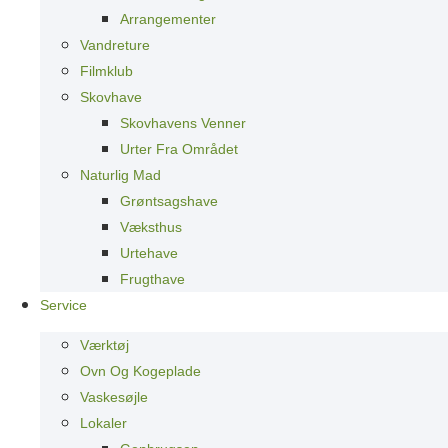
Arrangementer
Vandreture
Filmklub
Skovhave
Skovhavens Venner
Urter Fra Området
Naturlig Mad
Grøntsagshave
Væksthus
Urtehave
Frugthave
Service
Værktøj
Ovn Og Kogeplade
Vaskesøjle
Lokaler