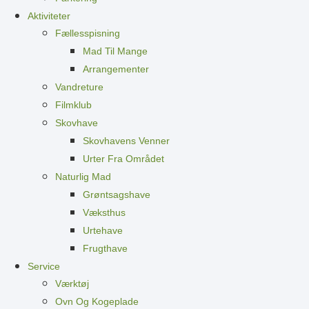
Aktiviteter
Fællesspisning
Mad Til Mange
Arrangementer
Vandreture
Filmklub
Skovhave
Skovhavens Venner
Urter Fra Området
Naturlig Mad
Grøntsagshave
Væksthus
Urtehave
Frugthave
Service
Værktøj
Ovn Og Kogeplade