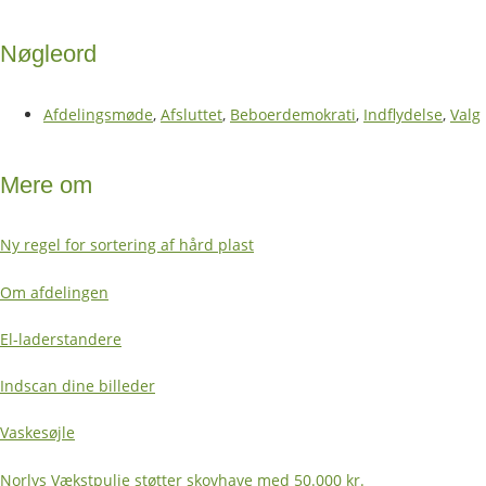
Nøgleord
Afdelingsmøde
,
Afsluttet
,
Beboerdemokrati
,
Indflydelse
,
Valg
Mere om
Ny regel for sortering af hård plast
Om afdelingen
El-laderstandere
Indscan dine billeder
Vaskesøjle
Norlys Vækstpulje støtter skovhave med 50.000 kr.