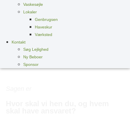
Vaskesøjle
Lokaler
Genbrugsen
Haveskur
Værksted
Kontakt
Søg Lejlighed
Ny Beboer
Sponsor
Sagen er
Hvor skal vi hen du, og hvem
skal have ansvaret?