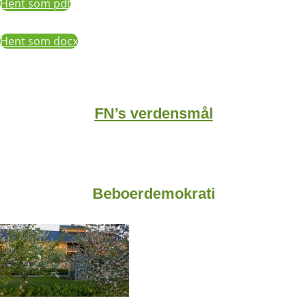
Hent som pdf
Hent som docx
FN’s verdensmål
Beboerdemokrati