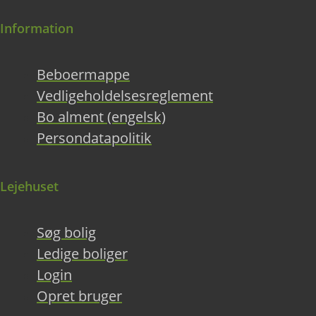
Information
Beboermappe
Vedligeholdelsesreglement
Bo alment (engelsk)
Persondatapolitik
Lejehuset
Søg bolig
Ledige boliger
Login
Opret bruger