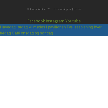
© Copyright 2021, Torben Ringsø Jensen
Facebook
Instagram
Youtube
Havedag lørdag
Vi mødes i pavillonen
Fællesspisning hver
fredag
Café onsdag og søndag